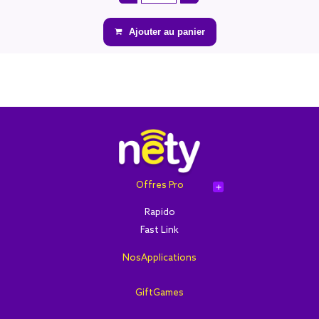
Ajouter au panier
Offres Pro
add
Rapido
Fast Link
NosApplications
GiftGames