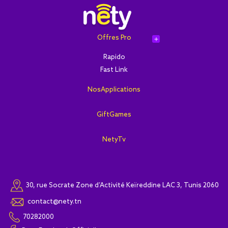
Offres Pro
add
Rapido
Fast Link
NosApplications
GiftGames
NetyTv
30, rue Socrate Zone d’Activité Keïreddine LAC 3, Tunis 2060
contact@nety.tn
70282000