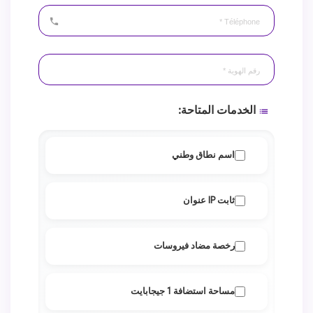
phone
badge
الخدمات المتاحة:
list
اسم نطاق وطني
ثابت IP عنوان
رخصة مضاد فيروسات
مساحة استضافة 1 جيجابايت