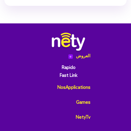
العروض
add
Rapido
Fast Link
NosApplications
Games
NetyTv